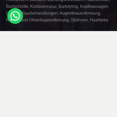
Bartschnitte, Konturenrasur, Bartstyling, Kopfmassagen,
Gesichtshaarbehandlungen, Augenbrauenformung,
Nasen- und Ohrenhaarentfernung, Strähnen, Haarfarbe
Instagram
Kontaktdaten
info@kingsman-barber.de
09142 / 271 95 94
Hauptstraße 4, 91757 Treuchtlingen